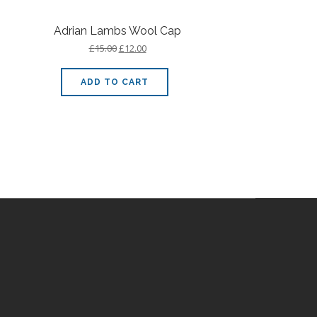
Adrian Lambs Wool Cap
£
15.00
£
12.00
ADD TO CART