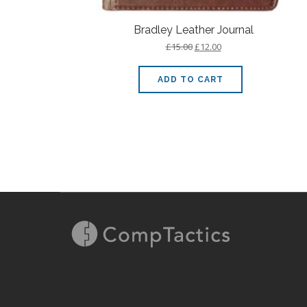
Bradley Leather Journal
£
15.00
£
12.00
ADD TO CART